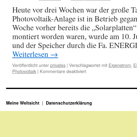
Putin
Heute vor drei Wochen war der große T
fast
dankbar
Photovoltaik-Anlage ist in Betrieb geg
sein
Woche vorher bereits die „Solarplatten
…
montiert worden waren, wurde am 10. J
und der Speicher durch die Fa. EN
Weiterlesen
→
Veröffentlicht unter
privates
|
Verschlagwortet mit
Eigenstrom
,
E
für
Photovoltaik
|
Kommentare deaktiviert
Wir
machen
unseren
Strom
nun
Meine Weltsicht
Datenschutzerklärung
selbst!