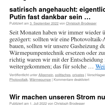
satirisch angehaucht: eigentl
Putin fast dankbar sein …
Publiziert am
3. September 2022
von
Christoph Brodesser
Seit Monaten haben wir immer wieder ü
gezögert: sollten wir eine Photovoltaik
bauen, sollten wir unsere Gasheizung d
Wärmepumpentechnik ersetzen oder zu
richtig waren wir mit der Entscheidung 
weitergekommen; das für solche …
Wei
Veröffentlicht unter
Allgemein
,
politisches
,
privates
|
Verschlagwo
für
Photovoltaik
,
Wärmepumpe
|
Kommentare deaktiviert
satirisch
angehauch
eigentlich
Wir machen unseren Strom nu
müssten
wir
Publiziert am
1. Juli 2022
von
Christoph Brodesser