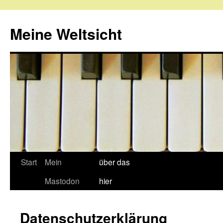
Meine Weltsicht
Zum
Start
Mein
über das
Inhalt
Mastodon
hier
springen
Datenschutzerklärung